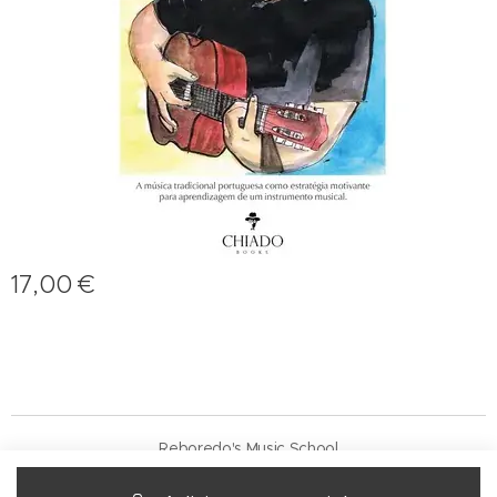
17,00
€
Reboredo's Music School
Desenvolvido por
Webnode